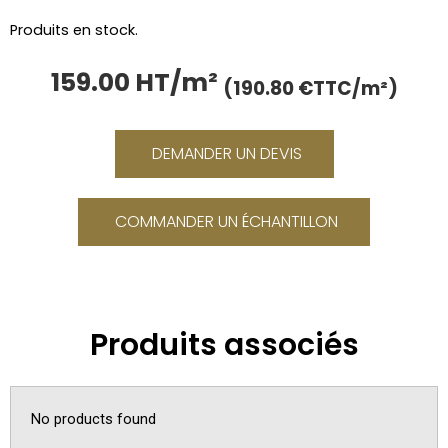
Produits en stock.
159.00 HT/m²
Le
Le
(190.80 €TTC/m²)
prix
prix
initial
actu
était :
est :
DEMANDER UN DEVIS
200.00 €.
159.0
COMMANDER UN ÉCHANTILLON
Produits associés
No products found