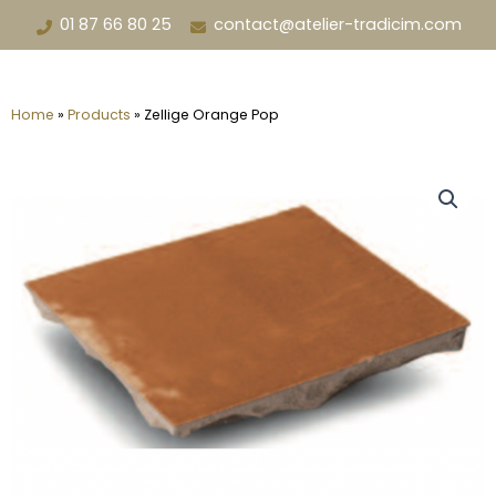
Aller
01 87 66 80 25
contact@atelier-tradicim.com
au
contenu
Home
»
Products
»
Zellige Orange Pop