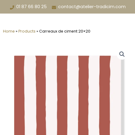
Aller
01 87 66 80 25
contact@atelier-tradicim.com
au
contenu
Home
»
Products
»
Carreaux de ciment 20×20