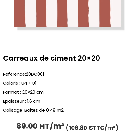
Carreaux de ciment 20×20
Reference:20DC001
Coloris : U4 + U1
Format : 20×20 cm
Epaisseur : 1,6 cm
Colisage :Boites de 0,48 m2
89.00 HT/m²
Le
Le
(106.80 €TTC/m²)
prix
prix