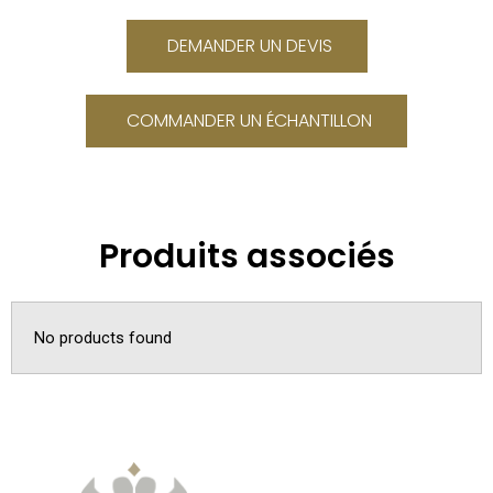
initial
actue
était :
est :
DEMANDER UN DEVIS
106.80 €.
89.00
COMMANDER UN ÉCHANTILLON
Produits associés
No products found