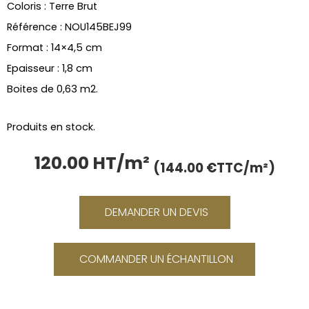
Coloris : Terre Brut
Référence : NOU145BEJ99
Format : 14×4,5 cm
Epaisseur : 1,8 cm
Boites de 0,63 m2.
Produits en stock.
120.00 HT/m²
Le
Le
(144.00 €TTC/m²)
prix
prix
initial
actu
était :
est :
DEMANDER UN DEVIS
144.00 €.
120.
COMMANDER UN ÉCHANTILLON