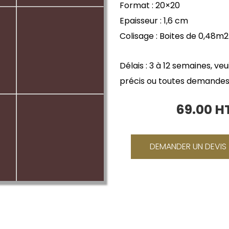
Format : 20×20
Epaisseur : 1,6 cm
Colisage : Boites de 0,48m2
Délais : 3 à 12 semaines, ve
précis ou toutes demandes
69.00 
Le
prix
initial
DEMANDER UN DEVIS
était :
86.40 €.