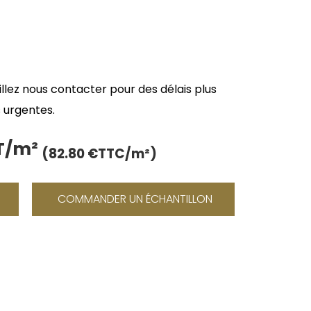
uillez nous contacter pour des délais plus
 urgentes.
HT/m²
Le
(82.80 €TTC/m²)
prix
actuel
COMMANDER UN ÉCHANTILLON
est :
69.00 €.