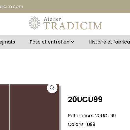
adicim.com
Bejmats
Pose et entretien
Histoire et fabric
20UCU99
Reference : 20UCU99
Coloris : U99