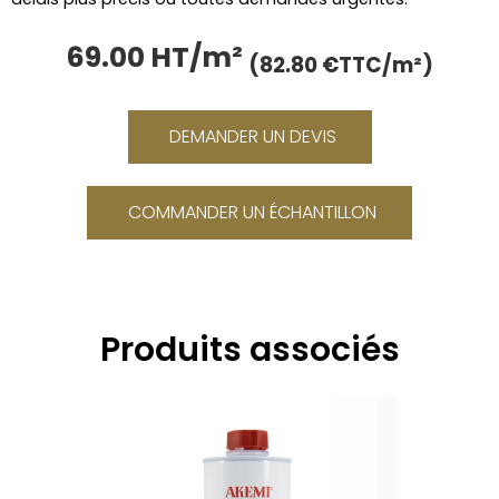
69.00 HT/m²
Le
Le
(82.80 €TTC/m²)
prix
prix
initial
actue
était :
est :
DEMANDER UN DEVIS
85.00 €.
69.00
COMMANDER UN ÉCHANTILLON
Produits associés