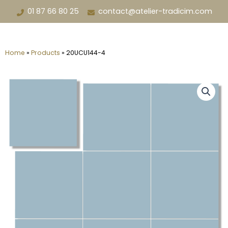
Aller
01 87 66 80 25
contact@atelier-tradicim.com
au
contenu
Home
»
Products
»
20UCU144-4