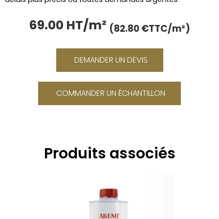
69.00 HT/m²
Le
Le
(82.80 €TTC/m²)
prix
prix
initial
actue
était :
est :
DEMANDER UN DEVIS
86.40 €.
69.00
COMMANDER UN ÉCHANTILLON
Produits associés