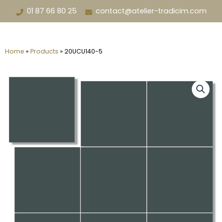
Aller
01 87 66 80 25
contact@atelier-tradicim.com
au
contenu
Home
»
Products
»
20UCU140-5