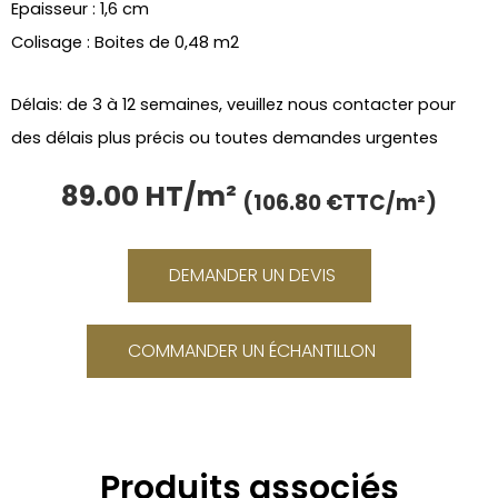
Epaisseur : 1,6 cm
Colisage : Boites de 0,48 m2
Délais: de 3 à 12 semaines, veuillez nous contacter pour
des délais plus précis ou toutes demandes urgentes
89.00 HT/m²
Le
Le
(106.80 €TTC/m²)
prix
prix
initial
actue
était :
est :
DEMANDER UN DEVIS
106.80 €.
89.00
COMMANDER UN ÉCHANTILLON
Produits associés