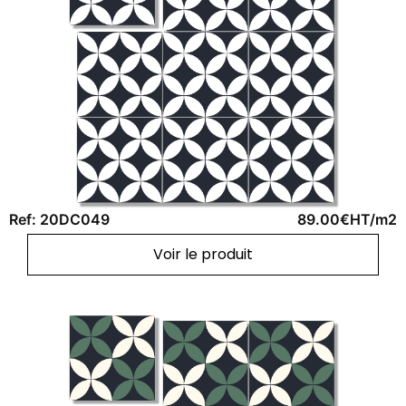
Ref: 20DC049
89.00€HT/m2
Voir le produit