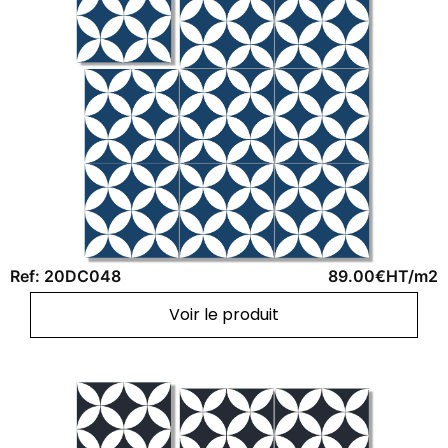
Ref: 20DC048
89.00€HT/m2
Voir le produit