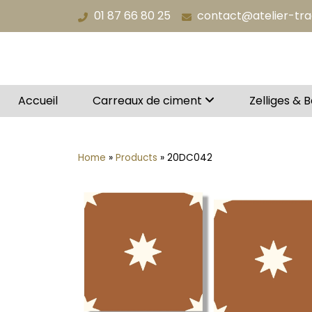
Aller
01 87 66 80 25
contact@atelier-tr
au
contenu
Accueil
Carreaux de ciment
Zelliges & 
Home
»
Products
»
20DC042