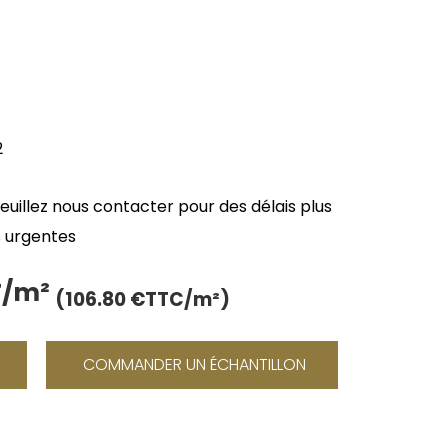
2
veuillez nous contacter pour des délais plus
 urgentes
T/m²
Le
(106.80 €TTC/m²)
prix
actuel
COMMANDER UN ÉCHANTILLON
est :
89.00 €.