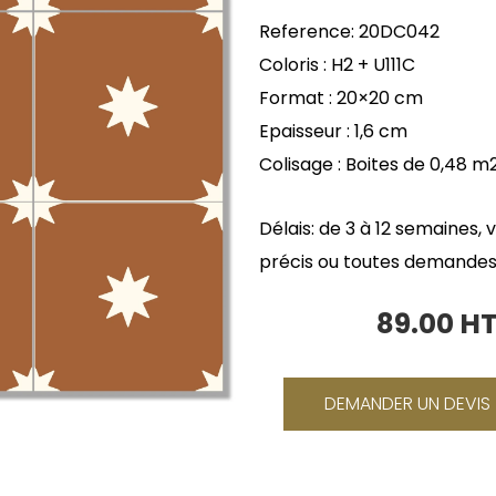
Reference: 20DC042
Coloris : H2 + U111C
Format : 20×20 cm
Epaisseur : 1,6 cm
Colisage : Boites de 0,48 m
Délais: de 3 à 12 semaines, 
précis ou toutes demandes
89.00 H
Le
prix
initial
DEMANDER UN DEVIS
était :
106.80 €.