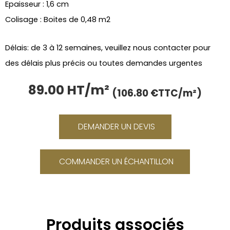
Epaisseur : 1,6 cm
Colisage : Boites de 0,48 m2
Délais: de 3 à 12 semaines, veuillez nous contacter pour
des délais plus précis ou toutes demandes urgentes
89.00 HT/m²
Le
Le
(106.80 €TTC/m²)
prix
prix
initial
actue
était :
est :
DEMANDER UN DEVIS
106.80 €.
89.00
COMMANDER UN ÉCHANTILLON
Produits associés