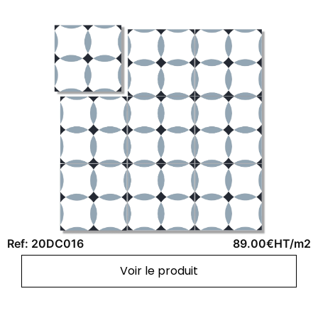
Ref: 20DC016
89.00€HT/m2
Voir le produit