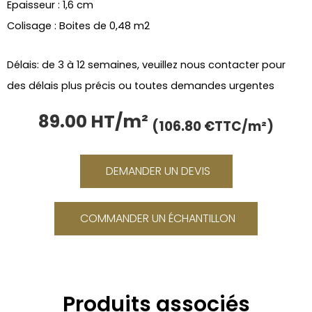
Epaisseur : 1,6 cm
Colisage : Boites de 0,48 m2
Délais: de 3 à 12 semaines, veuillez nous contacter pour
des délais plus précis ou toutes demandes urgentes
89.00 HT/m²
Le
Le
(106.80 €TTC/m²)
prix
prix
initial
actue
était :
est :
DEMANDER UN DEVIS
106.80 €.
89.00
COMMANDER UN ÉCHANTILLON
Produits associés