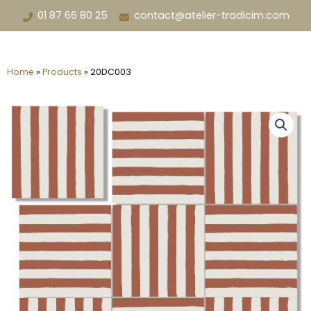
Aller
01 87 66 80 25
contact@atelier-tradicim.com
au
contenu
Home
»
Products
»
20DC003