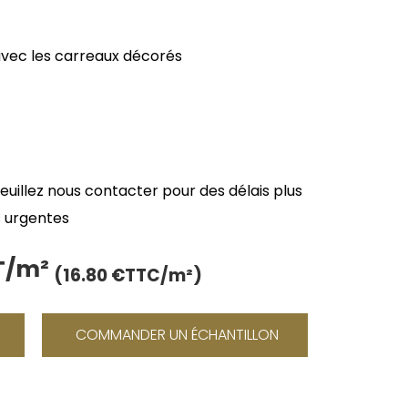
 avec les carreaux décorés
veuillez nous contacter pour des délais plus
 urgentes
HT/m²
Le
(16.80 €TTC/m²)
prix
actuel
COMMANDER UN ÉCHANTILLON
est :
14.00 €.