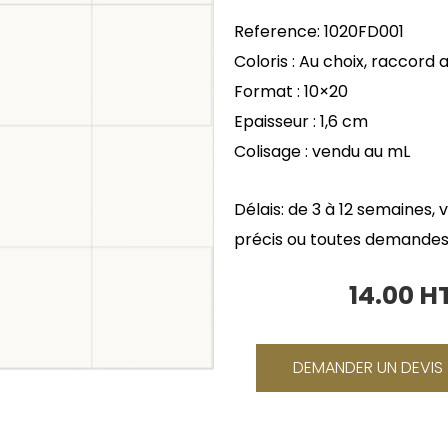
Reference: 1020FD001
Coloris : Au choix, raccord
Format : 10×20
Epaisseur : 1,6 cm
Colisage : vendu au mL
Délais: de 3 à 12 semaines, 
précis ou toutes demandes
14.00 
Le
prix
initial
DEMANDER UN DEVIS
était :
16.80 €.