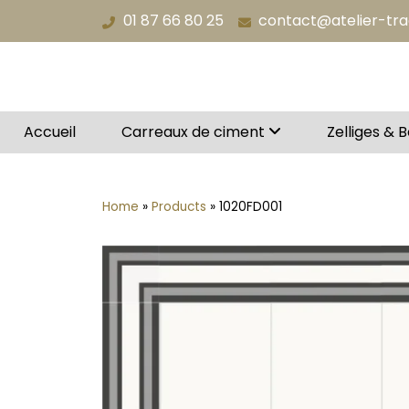
Aller
01 87 66 80 25
contact@atelier-tr
au
contenu
Accueil
Carreaux de ciment
Zelliges & 
Home
»
Products
»
1020FD001